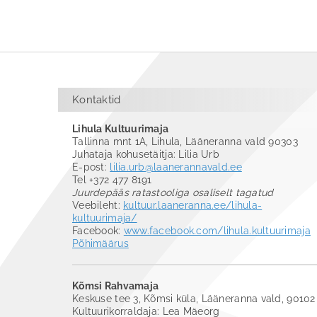
Kontaktid
Lihula Kultuurimaja
Tallinna mnt 1A, Lihula, Lääneranna vald 90303
Juhataja kohusetäitja: Lilia Urb
E-post:
lilia.urb@laanerannavald.ee
Tel +372 477 8191
Juurdepääs ratastooliga osaliselt tagatud
Veebileht:
kultuur.laaneranna.ee/lihula-
kultuurimaja/
Facebook:
www.facebook.com/lihula.kultuurimaja
Põhimäärus
Kõmsi Rahvamaja
Keskuse tee 3, Kõmsi küla, Lääneranna vald, 90102
Kultuurikorraldaja: Lea Mäeorg