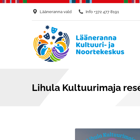
Lääneranna vald
Info +372 477 8191
Lihula Kultuurimaja res