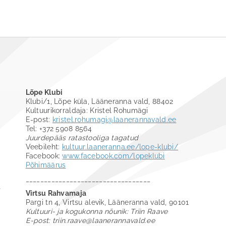
Lõpe Klubi
Klubi/1, Lõpe küla, Lääneranna vald, 88402
Kultuurikorraldaja: Kristel Rohumägi
E-post:
kristel.rohumagi@laanerannavald.ee
Tel: +372 5908 8564
Juurdepääs ratastooliga tagatud
Veebileht:
kultuur.laaneranna.ee/lope-klubi/
Facebook:
www.facebook.com/lopeklubi
Põhimäärus
__________________________________
Virtsu Rahvamaja
Pargi tn 4, Virtsu alevik, Lääneranna vald, 90101
Kultuuri- ja kogukonna nõunik: Triin Raave
E-post: triin.raave@laanerannavald.ee