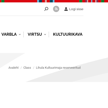
Search:
Logi sisse
Rss
page
opens
in
VARBLA
VIRTSU
KULTUURIKAVA
new
window
You are here:
Avaleht
Class
Lihula Kultuurimaja reserveeritud