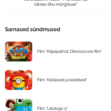
Next
värske õhu mürgituse”
post:
Sarnased sündmused
Film “Käpapatrull: Dinosauruse film”
Film “Käsilased ja koletised”
Film “Lelulugu 5”