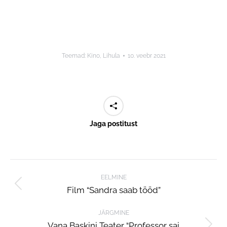
Teemad:
Kino
,
Lihula
10. veebr 2021
Jaga postitust
Post
EELMINE
navigation
Film “Sandra saab tööd”
Previous
post:
JÄRGMINE
Vana Baskini Teater “Professor sai