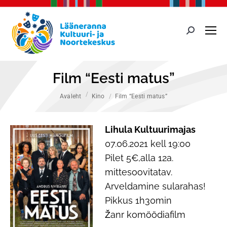
Search:
Film “Eesti matus”
You are here:
Avaleht
Kino
Film “Eesti matus”
Lihula Kultuurimajas
07.06.2021 kell 19:00
Pilet 5€,alla 12a.
mittesoovitatav.
Arveldamine sularahas!
Pikkus 1h30min
Žanr komöödiafilm