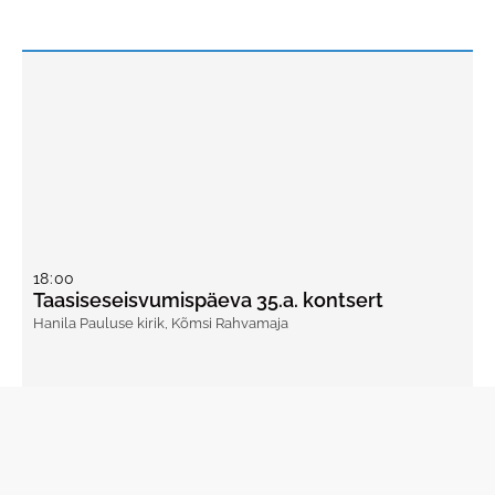
18
:
00
Taasiseseisvumispäeva 35.a. kontsert
Hanila Pauluse kirik
,
Kõmsi Rahvamaja