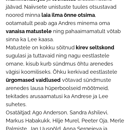
jäävad. Naiivsete unistuste tuules otsustavad
noored minna
laia ilma õnne otsima
,
ootamatult peab aga Andres minema oma
vanaisa matustele
ning pahaaimamatult võtab
sinna ka Lee kaasa.
Matustele on kokku sõitnud
kirev seltskond
sugulasi ja tuttavaid ning nagu eestlastele
omane, kisub kurb sündmus õhtu arenedes
vägisi koomiliseks. Õhku kerkivad eestlastele
ürgomased vaidlused
võtavad sündmuste
arenedes lausa hüperboolseid mõõtmeid,
tekitades arusaamatusi ka Andrese ja Lee
suhetes.
Osatäitjad: Ago Anderson, Sandra Ashilevi,
Markus Habakukk, Hilje Murel, Peeter Oja, Merle
Palmiste, Jan Uuspõld, Anna Sergejeva ja