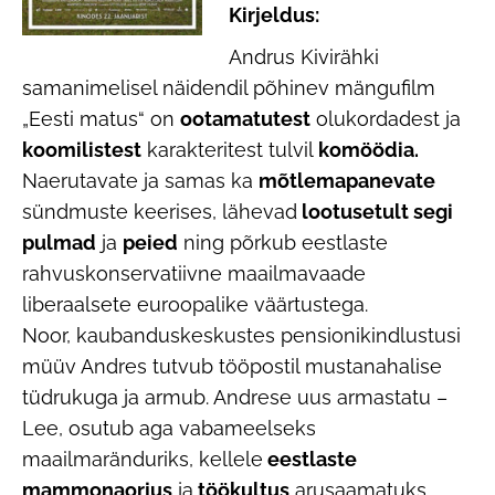
Kirjeldus:
Andrus Kivirähki
samanimelisel näidendil põhinev mängufilm
„Eesti matus“ on
ootamatutest
olukordadest ja
koomilistest
karakteritest tulvil
komöödia.
Naerutavate ja samas ka
mõtlemapanevate
sündmuste keerises, lähevad
lootusetult segi
pulmad
ja
peied
ning põrkub eestlaste
rahvuskonservatiivne maailmavaade
liberaalsete euroopalike väärtustega.
Noor, kaubanduskeskustes pensionikindlustusi
müüv Andres tutvub tööpostil mustanahalise
tüdrukuga ja armub. Andrese uus armastatu –
Lee, osutub aga vabameelseks
maailmaränduriks, kellele
eestlaste
mammonaorjus
ja
töökultus
arusaamatuks