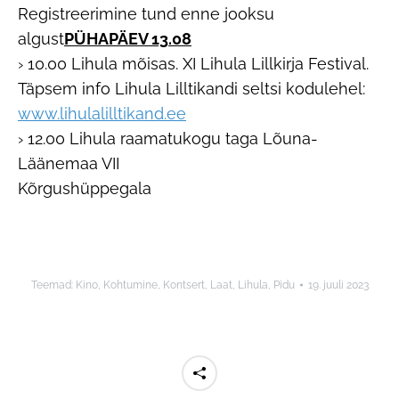
Registreerimine tund enne jooksu
algust
PÜHAPÄEV 13.08
› 10.00 Lihula mõisas. XI Lihula Lillkirja Festival.
Täpsem info Lihula Lilltikandi seltsi kodulehel:
www.lihulalilltikand.ee
› 12.00 Lihula raamatukogu taga Lõuna-
Läänemaa VII
Kõrgushüppegala
Teemad:
Kino
,
Kohtumine
,
Kontsert
,
Laat
,
Lihula
,
Pidu
19. juuli 2023