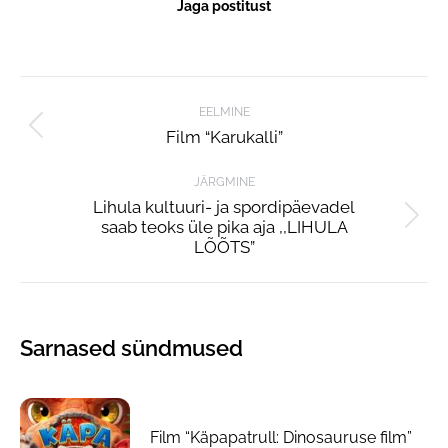
Jaga postitust
Post
EELMINE
navigation
Film “Karukalli”
Previous
post:
JÄRGMINE
Lihula kultuuri- ja spordipäevadel
saab teoks üle pika aja ,,LIHULA
Next
LÕÕTS”
post:
Sarnased sündmused
Film “Käpapatrull: Dinosauruse film”