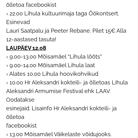
õlletoa facebookist
› 22.00 Lihula kultuurimaja taga Öökontsert.
Esinevad
Lauri Saatpalu ja Peeter Rebane. Pilet 15€ Alla
12-aastased tasuta!
LAUPÄEV 12.08
› 9.00-13.00 Mõisamäel “Lihula lõõts”
› 9.00-14.00 Mõisamäel Lihula laat
› Alates 10.00 Lihula hoovikohvikud
› 10.00 Hr Aleksandri kokteili- ja õlletoas Lihula
Aleksandri Armumise Festival ehk LAAV.
Oodatakse
esinejaid. Lisainfo Hr Aleksandri kokteili- ja
õlletoa
facebookist
› 13.00 Mõisamäel Väikelaste võidujooks.