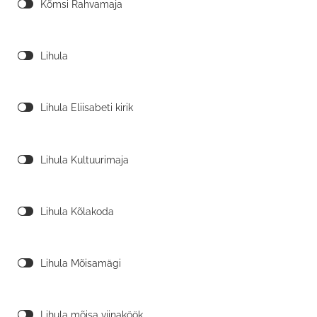
Kõmsi Rahvamaja
Lihula
Lihula Eliisabeti kirik
Lihula Kultuurimaja
Lihula Kõlakoda
Lihula Mõisamägi
Lihula mõisa viinaköök