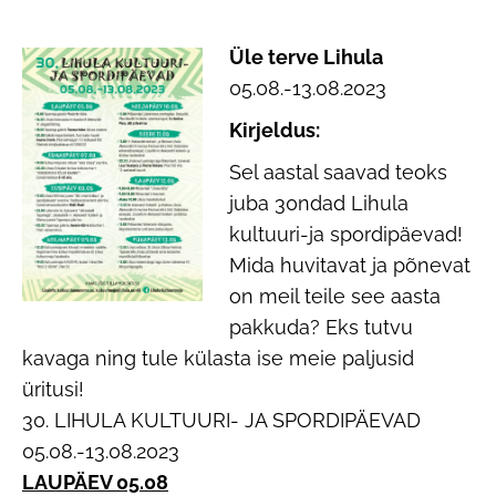
Üle terve Lihula
05.08.-13.08.2023
Kirjeldus:
Sel aastal saavad teoks
juba 30ndad Lihula
kultuuri-ja spordipäevad!
Mida huvitavat ja põnevat
on meil teile see aasta
pakkuda? Eks tutvu
kavaga ning tule külasta ise meie paljusid
üritusi!
30. LIHULA KULTUURI- JA SPORDIPÄEVAD
05.08.-13.08.2023
LAUPÄEV 05.08