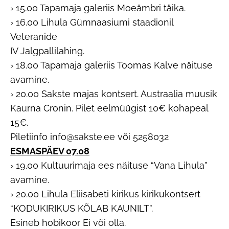
› 15.00 Tapamaja galeriis Moeämbri täika.
› 16.00 Lihula Gümnaasiumi staadionil
Veteranide
IV Jalgpallilahing.
› 18.00 Tapamaja galeriis Toomas Kalve näituse
avamine.
› 20.00 Sakste majas kontsert. Austraalia muusik
Kaurna Cronin. Pilet eelmüügist 10€ kohapeal
15€.
Piletiinfo info@sakste.ee või 5258032
ESMASPÄEV 07.08
› 19.00 Kultuurimaja ees näituse “Vana Lihula”
avamine.
› 20.00 Lihula Eliisabeti kirikus kirikukontsert
“KODUKIRIKUS KÕLAB KAUNILT”.
Esineb hobikoor Ei või olla.