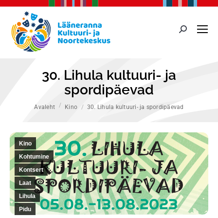
Search:
30. Lihula kultuuri- ja
spordipäevad
You are here:
Avaleht
Kino
30. Lihula kultuuri- ja spordipäevad
Kino
Kohtumine
Kontsert
Laat
Lihula
Pidu