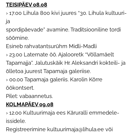
TEISIPÄEV 08.08
› 17.00 Lihula 800 kivi juures “30. Lihula kultuuri-
ja
spordipäevade” avamine. Traditsiooniline tordi
söömine.
Esineb rahvatantsurühm Midli-Madli
› 23.00 Laternate öö. Ajalooretk “Võllamäelt
Tapamajja”. Jalutuskäik Hr. Aleksandri kokteili- ja
õlletoa juurest Tapamaja galeriise.
› 00.00 Tapamaja galeriis. Karolin Kõrre
öökontsert.
Pilet: vabaannetus.
KOLMAPÄEV 09.08
› 12.00 Kultuurimaja ees Käruralli emmedele-
issidele.
Registreerimine kultuurimaja@lihula.ee või