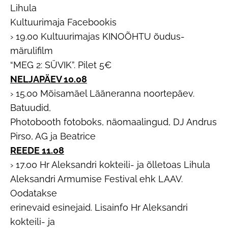
Lihula
Kultuurimaja Facebookis
› 19.00 Kultuurimajas KINOÕHTU õudus-
märulifilm
“MEG 2: SÜVIK”. Pilet 5€
NELJAPÄEV 10.08
› 15.00 Mõisamäel Lääneranna noortepäev.
Batuudid,
Photobooth fotoboks, näomaalingud, DJ Andrus
Pirso, AG ja Beatrice
REEDE 11.08
› 17.00 Hr Aleksandri kokteili- ja õlletoas Lihula
Aleksandri Armumise Festival ehk LAAV.
Oodatakse
erinevaid esinejaid. Lisainfo Hr Aleksandri
kokteili- ja