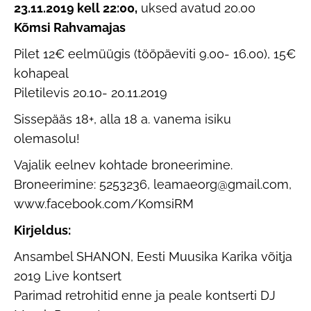
23.11.2019 kell 22:00,
uksed avatud 20.00
Kõmsi Rahvamajas
Pilet 12€ eelmüügis (tööpäeviti 9.00- 16.00), 15€
kohapeal
Piletilevis 20.10- 20.11.2019
Sissepääs 18+, alla 18 a. vanema isiku
olemasolu!
Vajalik eelnev kohtade broneerimine.
Broneerimine: 5253236, leamaeorg@gmail.com,
www.facebook.com/KomsiRM
Kirjeldus:
Ansambel SHANON, Eesti Muusika Karika võitja
2019 Live kontsert
Parimad retrohitid enne ja peale kontserti DJ