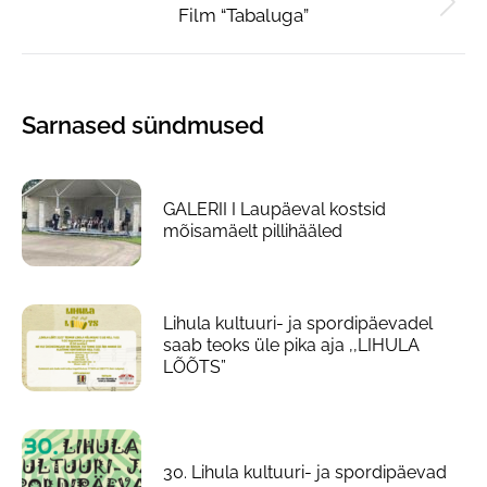
Film “Tabaluga”
Next
post:
Sarnased sündmused
GALERII I Laupäeval kostsid
mõisamäelt pillihääled
Lihula kultuuri- ja spordipäevadel
saab teoks üle pika aja ,,LIHULA
LÕÕTS”
30. Lihula kultuuri- ja spordipäevad