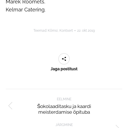
Marek Roomets.
Kelmar Catering.
Teemad:
Kõmsi
,
Kontsert
22. okt 2019
Jaga postitust
Post
EELMINE
navigation
Šokolaaditasku ja kaardi
Previous
meisterdamise õpituba
post:
JÄRGMINE