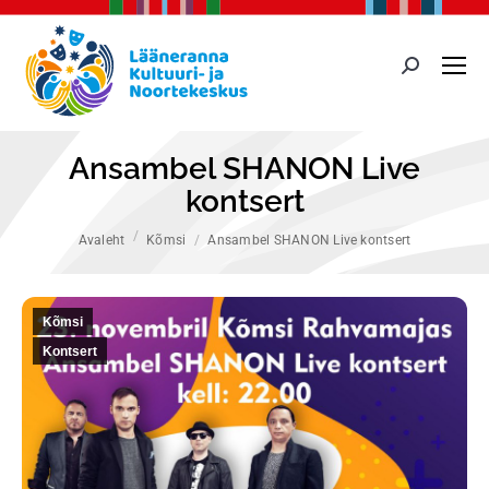
Search:
Ansambel SHANON Live
kontsert
You are here:
Avaleht
Kõmsi
Ansambel SHANON Live kontsert
Kõmsi
Kontsert