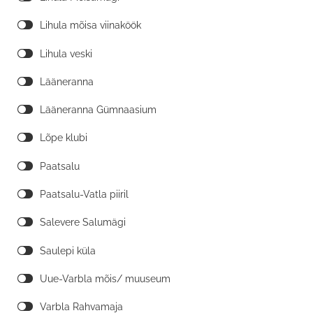
Lihula mõisa viinaköök
Lihula veski
Lääneranna
Lääneranna Gümnaasium
Lõpe klubi
Paatsalu
Paatsalu-Vatla piiril
Salevere Salumägi
Saulepi küla
Uue-Varbla mõis/ muuseum
Varbla Rahvamaja