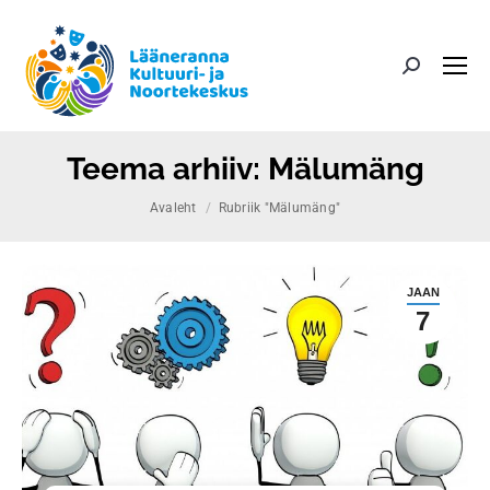
Search:
Teema arhiiv:
Mälumäng
You are here:
Avaleht
Rubriik "Mälumäng"
JAAN
7