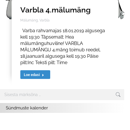
Varbla 4.mälumäng
Mälumäng
,
Varbla
Varba rahvamajas 18.01.2019 algusega
kell 19:30 Täpsemalt: Hea
mälumänguhuviline! VARBLA
MÄLUMÄNGU 4.mäng toimub reedel,
18.jaanuaril algusega kell 19.30 Päise
pilt:Inc Teksti pilt: Time
Loe edasi
Search:
Sündmuste kalender